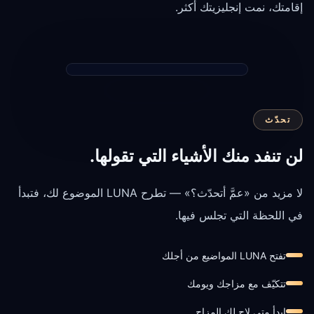
إقامتك، نمت إنجليزيتك أكثر.
تحدّث
لن تنفد منك الأشياء التي تقولها.
لا مزيد من «عمَّ أتحدّث؟» — تطرح LUNA الموضوع لك، فتبدأ
في اللحظة التي تجلس فيها.
تفتح LUNA المواضيع من أجلك
تتكيّف مع مزاجك ويومك
ابدأ متى لاح لك المزاج