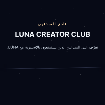
نادي المبدعين
 英語キャリア
LUNA CREATOR CLUB
コーチング
KOTA
🌱
英語で人生のモチベーション上げ
تعرّف على المبدعين الذين يستمتعون بالإنجليزية مع LUNA.
元アメリカ社畜
る人🌱
عرض الملف الشخصي
عرض الملف الش
LUNA · CREW
LUNA · CREW