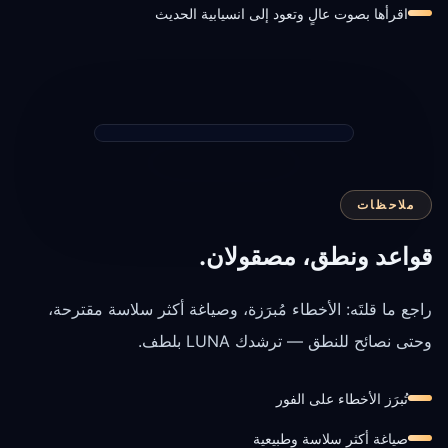
اقرأها بصوت عالٍ وتعود إلى انسيابية الحديث
ملاحظات
قواعد ونطق، مصقولان.
راجع ما قلتَه: الأخطاء مُبرَزة، وصياغة أكثر سلاسة مقترحة،
وحتى نصائح للنطق — ترشدك LUNA بلطف.
تُبرَز الأخطاء على الفور
صياغة أكثر سلاسة وطبيعية