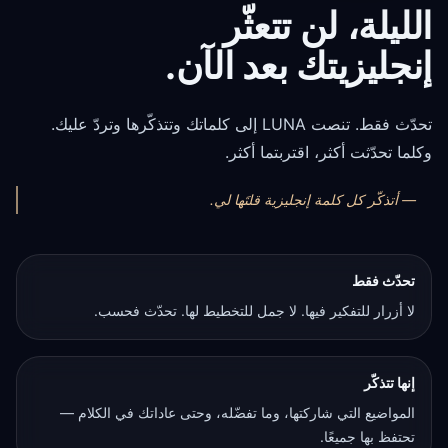
إنجليزيتك بعد الآن.
تحدّث فقط. تنصت LUNA إلى كلماتك وتتذكّرها وتردّ عليك.
وكلما تحدّثت أكثر، اقتربتما أكثر.
— أتذكّر كل كلمة إنجليزية قلتَها لي.
تحدّث فقط
لا أزرار للتفكير فيها. لا جمل للتخطيط لها. تحدّث فحسب.
إنها تتذكّر
المواضيع التي شاركتها، وما تفضّله، وحتى عاداتك في الكلام —
تحتفظ بها جميعًا.