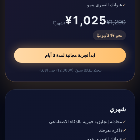
✓
عنوانك القمري ينمو
¥1,025
¥1,290
/شهريًا
نحو ¥34/يوميًا
ابدأ تجربة مجانية لمدة 3 أيام
يتجدّد تلقائيًا سنويًا (¥12,300) حتى الإلغاء
شهري
✓
محادثة إنجليزية فورية بالذكاء الاصطناعي
✓
ذاكرة تعرفك
✓
عنوانك القمري ينمو