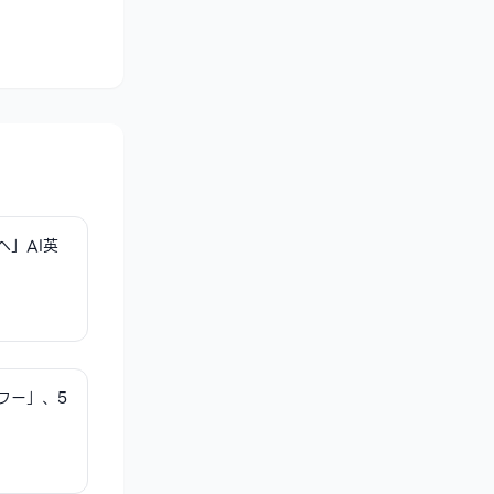
へ」AI英
ワー」、5