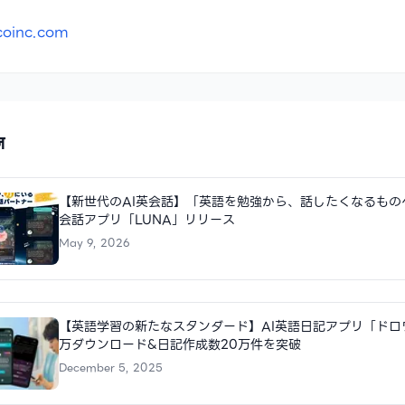
coinc.com
़
【新世代のAI英会話】「英語を勉強から、話したくなるもの
会話アプリ「LUNA」リリース
May 9, 2026
【英語学習の新たなスタンダード】AI英語日記アプリ「ドロ
万ダウンロード&日記作成数20万件を突破
December 5, 2025