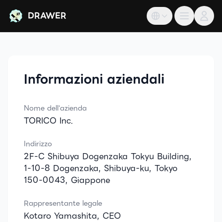
DRAWER
DRAWER
Informazioni aziendali
Nome dell'azienda
TORICO Inc.
Indirizzo
2F-C Shibuya Dogenzaka Tokyu Building,
1-10-8 Dogenzaka, Shibuya-ku, Tokyo
150-0043, Giappone
Rappresentante legale
Kotaro Yamashita, CEO