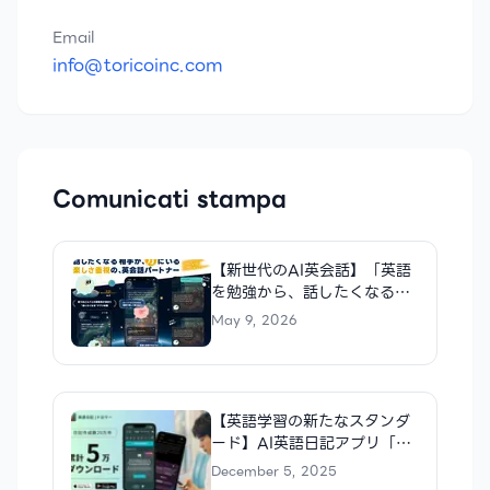
Email
info@toricoinc.com
Comunicati stampa
【新世代のAI英会話】「英語
を勉強から、話したくなるも
のへ」AI英会話アプリ
May 9, 2026
「LUNA」リリース
【英語学習の新たなスタンダ
ード】AI英語日記アプリ「ド
ロワー」、5万ダウンロード&
December 5, 2025
日記作成数20万件を突破