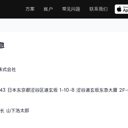
方案
方案
账户
账户
常见问题
常见问题
联系我们
联系我们
息
 株式会社
043 日本东京都涩谷区道玄坂 1-10-8 涩谷道玄坂东急大厦 2F-
长 山下浩太郎