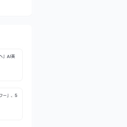
へ」AI英
ワー」、5